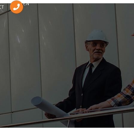
EN
CT